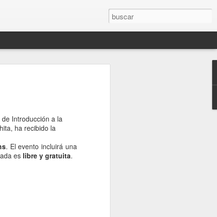
nesa en el
 la
 de Introducción a la
tar de lo mejor de
ta, ha recibido la
etenimiento! 🙌✨
hs
. El evento incluirá una
hs, te esperamos!
trada es
libre y gratuita
.