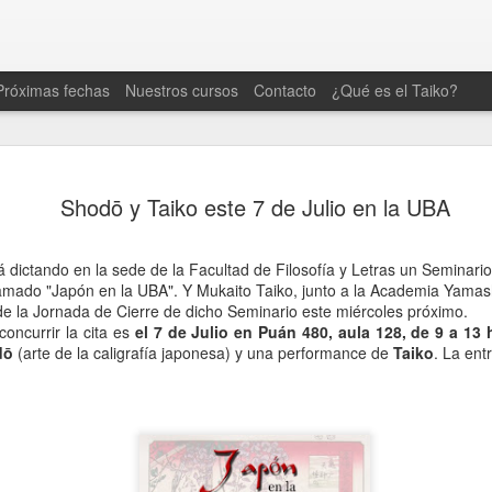
Próximas fechas
Nuestros cursos
Contacto
¿Qué es el Taiko?
Se viene la Feria Japo
AUG
Shodō y Taiko este 7 de Julio en la UBA
7
Centro Okinawense en
Argentina (COA) 🎌
tá dictando en la sede de la Facultad de Filosofía y Letras un Seminario
Este domingo 9/8 de 10 a 18hs vas a poder disfru
amado "Japón en la UBA". Y Mukaito Taiko, junto a la Academia Yamashi
Japón en un día lleno de cultura, sabores y entr
r de la Jornada de Cierre de dicho Seminario este miércoles próximo.
oncurrir la cita es
el
7 de Julio
en Puán 480, aula 128, de 9 a 13 
Nosotros nos estaremos presentando a las 15:45
dō
(arte de la caligrafía japonesa) y una performance de
Taiko
. La en
🌊💙