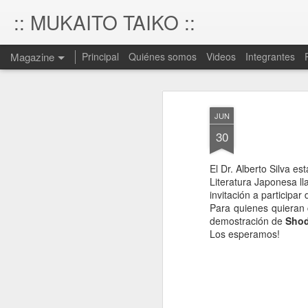
:: MUKAITO TAIKO ::
Magazine
Principal
Quiénes somos
Videos
Integrantes
JUN
30
El Dr. Alberto Silva es
Literatura Japonesa ll
invitación a participa
Para quienes quieran c
demostración de
Sho
Los esperamos!