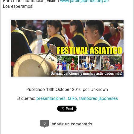
Para más información, visiten
www.jardinjapones.org.ar/
Los esperamos!
Publicado
13th October 2010
por Unknown
Etiquetas:
presentaciones
taiko
tambores japoneses
0
Añadir un comentario