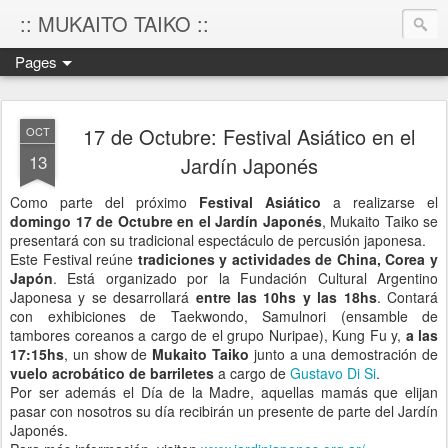
:: MUKAITO TAIKO ::
Pages
17 de Octubre: Festival Asiático en el
OCT
13
Jardín Japonés
Como parte del próximo
Festival Asiático
a realizarse el
domingo 17 de Octubre en el Jardín Japonés
, Mukaito Taiko se
presentará con su tradicional espectáculo de percusión japonesa.
Este Festival reúne
tradiciones y actividades de China, Corea y
Japón
. Está organizado por la Fundación Cultural Argentino
Japonesa y se desarrollará
entre las 10hs y las 18hs
. Contará
con exhibiciones de Taekwondo, Samulnori (ensamble de
tambores coreanos a cargo de el grupo Nuripae), Kung Fu y,
a las
17:15hs
, un show de
Mukaito Taiko
junto a una demostración de
vuelo acrobático de barriletes
a cargo de
Gustavo Di Si
.
Por ser además el Día de la Madre, aquellas mamás que elijan
pasar con nosotros su día recibirán un presente de parte del Jardín
Japonés.