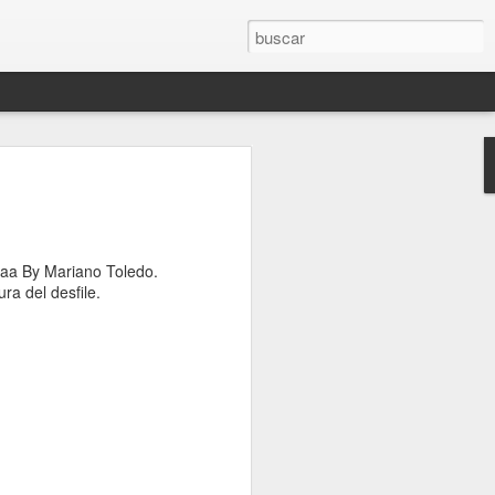
tsuri! ✨
uaa By Mariano Toledo.
ra del desfile.