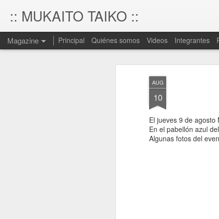
:: MUKAITO TAIKO ::
Magazine
Principal
Quiénes somos
Videos
Integrantes
AUG
10
El jueves 9 de agosto
En el pabellón azul del
Algunas fotos del even