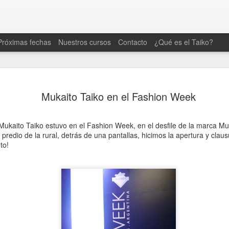
Próximas fechas
Nuestros cursos
Contacto
¿Qué es el Taiko?
Se viene el Origami Ma
AUG
Mukaito Taiko en el Fashion Week
5
🪭
El próximo sábado 8/8 a las 16hs.
 Mukaito Taiko estuvo en el Fashion Week, en el desfile de la marca M
 predio de la rural, detrás de una pantallas, hicimos la apertura y clausu
to!