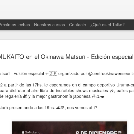
Próximas fechas
Nuestros cursos
Contacto
¿Qué es el Taiko?
Se viene la Feria Japo
AUG
UKAITO en el Okinawa Matsuri - Edición especial!
7
Centro Okinawense en
Argentina (COA) 🎌
atsuri - Edición especial ✨🇯🇵 organizado por @centrookinawenseenl
Este domingo 9/8 de 10 a 18hs vas a poder disfru
Japón en un día lleno de cultura, sabores y entr
2 a partir de las 17hs. te esperamos en el campo deportivo Uruma-en 
ra disfrutar al aire libre de increíbles shows musicales 🎶, bailes part
Nosotros nos estaremos presentando a las 15:45
de regalería 🎁 y la mejor gastronomía japonesa 🍜🍙🍣!
🌊💙
ará presentando a las 19hs. 🌊💙, nos vemos ahí?