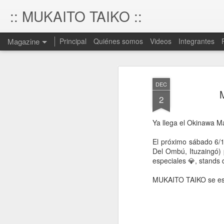
:: MUKAITO TAIKO ::
Magazine
Principal
Quiénes somos
Videos
Integrantes
DEC
M
2
Ya llega el Okinawa M
El próximo sábado 6/1
Del Ombú, Ituzaingó) pa
especiales 💎, stands 
MUKAITO TAIKO se est