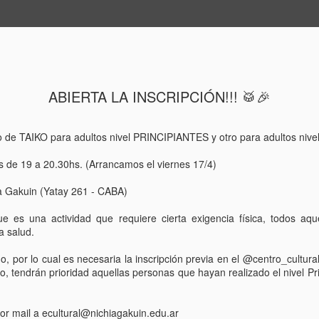
Próximas fechas
Nuestros cursos
Contacto
¿Qué es el Taiko?
ABIERTA LA INSCRIPCIÓN!!! 🥁🎉
Se viene el Origami Ma
AUG
5
🪭
 de TAIKO para adultos nivel PRINCIPIANTES y otro para adultos ni
El próximo sábado 8/8 a las 16hs.
es de 19 a 20.30hs. (Arrancamos el viernes 17/4)
ia Gakuin (Yatay 261 - CABA)
e es una actividad que requiere cierta exigencia física, todos aqu
 salud.
do, por lo cual es necesaria la inscripción previa en el @centro_cultura
io, tendrán prioridad aquellas personas que hayan realizado el nivel Pr
por mail a ecultural@nichiagakuin.edu.ar