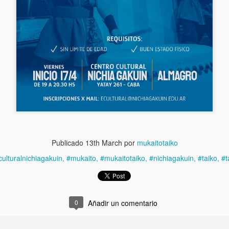
ste sábado 21/3 a las 16.45hs.
ABIERTA LA INSCRIPCIÓN!!! 🙌🥁
AR
18
Abrimos un nuevo CURSO INTENSIVO de TAIKO! ✨💪
 cupo es suuuper limitado para poder aprovechar mejor cada clase,
í que para consultas e inscripciones, enviar mail a
Publicado
13th March
por
mukaitotaiko
ukaitotaiko@gmail.com!
culturalnichiagakuin
#mukaito
#mukaitotaiko
#nichiagakuin
#taiko
#t
e esperamos! 🌊💙
0
Añadir un comentario
ABIERTA LA INSCRIPCIÓN!!! 🥁🎉
AR
13