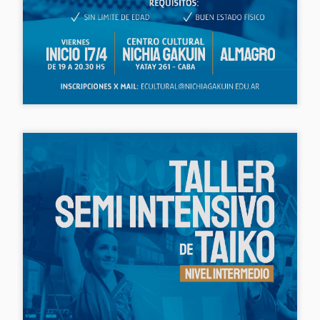
Este Domingo 26/7
ABIERTA LA
JUL
JUL
23
17
tocamos en el Jardín
INSCRIPCIÓN!!! 🥁🎉
Japonés! 🌊💙
Abrimos un nuevo curso de
TAIKO para adultos nivel
Disfrutá las vacaciones de
PRINCIPIANTES y otro para
invierno en @jardinjapones 🎌🥰
adultos nivel INTERMEDIO! 💪✨
Este domingo 26/7 nos estaremos
Día y horario 📅: Viernes de 19 a
presentando en el escenario del
20.30hs. (Arrancamos el viernes
lago a las 15 y 16hs! 🥁💪
Cerramos el finde XXL en el Jardín Japonés ✨🎌
PR
21/8)
3
El próximo domingo 5/4 nos estaremos presentando en el
Te esperamos para disfrutar
escenario del lago a las 15.30 y 16.30hs! 🥁💪
Lugar 🏢: Colegio Nichia Gakuin
juntos de una hermosa tarde! ❄️🎉
(Yatay 261 - CABA)
s esperamos para disfrutar juntos de una tarde a puro taiko! 🌊💙
Requisitos ✔️: Dado que es una
actividad que requiere cierta
exigencia física, todos aquellos
que la practiquen deberán gozar
de buena salud.
140° aniversario de la inmigración japonesa a la
AR
20
Argentina! ⛩️✨