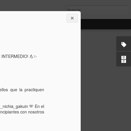
tsuri! ✨
vel INTERMEDIO! 💪✨
ellos que la practiquen
l_nichia_gakuin 🎌 En el
incipiantes con nosotros