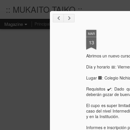
:: MUKAITO TAIKO ::
Magazine
Principal
Quiénes somos
Videos
Integrantes
MAR
13
Abrimos un nuevo curso
Día y horario 📅: Viern
Lugar 🏢: Colegio Nich
Requisitos ✔️: Dado qu
deberán gozar de buena
El cupo es super limita
caso del nivel Intermed
y en la Institución.
Informes e inscripción 