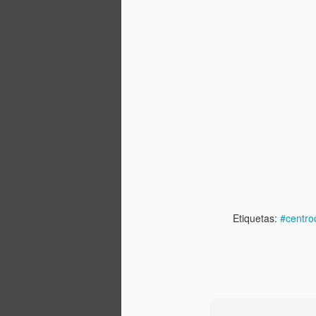
vamos a estar tocando el domingo
26/7 a las 18hs.
E
M
El
as
m
Etiquetas:
#centro
T
M